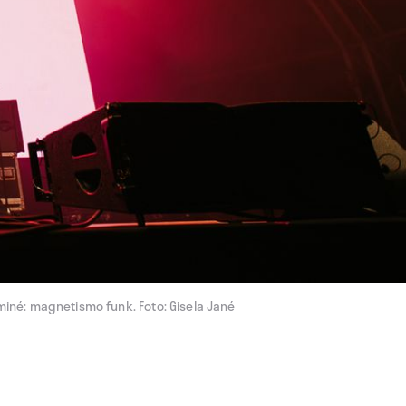
miné: magnetismo funk. Foto: Gisela Jané