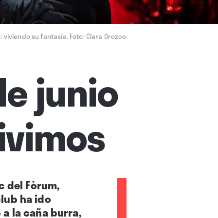
 viviendo su fantasía. Foto: Clara Orozco
e junio
vivimos
c del Fòrum,
lub ha ido
a la caña burra,