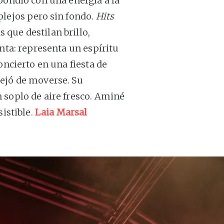
pondió con una energía a la
plejos pero sin fondo.
Hits
que destilan brillo,
anta: representa un espíritu
oncierto en una fiesta de
dejó de moverse. Su
 soplo de aire fresco. Aminé
sistible.
Laia Marsal