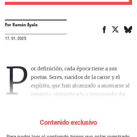
Por
Ramón Ayala
17. 01. 2025
P
or definición, cada época tiene a sus
poetas. Seres, nacidos de la carne y el
espíritu, que han alcanzado a asomarse al
misterio, vislumbrarlo e intentando dar
cuenta de lo que no se puede hablar o, mejor
expresado, de lo que es imposible materializar a
través del verbo. El orden cristalino de una fuga de
Contenido exclusivo
Bach; el lugar donde un corazón se enciende a
través de la acumulación de sangre y violencia a los
Para poder leer el contenido tienes que estar registrado.