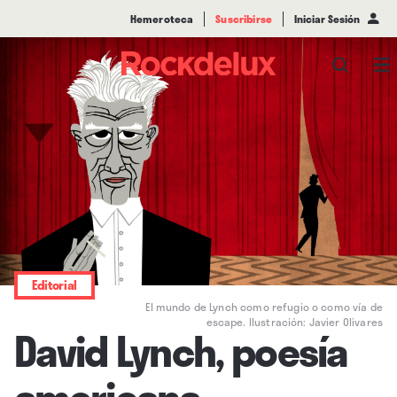
Hemeroteca
Suscribirse
Iniciar Sesión
Editorial
El mundo de Lynch como refugio o como vía de
escape. Ilustración: Javier Olivares
David Lynch, poesía
americana