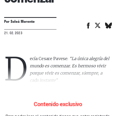
Por
Soleá Morente
21. 02. 2023
D
ecía Cesare Pavese:
“La única alegría del
mundo es comenzar. Es hermoso vivir
porque vivir es comenzar, siempre, a
cada instante”
.
Y ahora que me dispongo a escribir mi primera
columna, me inquieta el no haberlo hecho antes y
Contenido exclusivo
haber dicho inmediatamente que sí cuando me lo
propusieron. Me entusiasma atreverme con lo