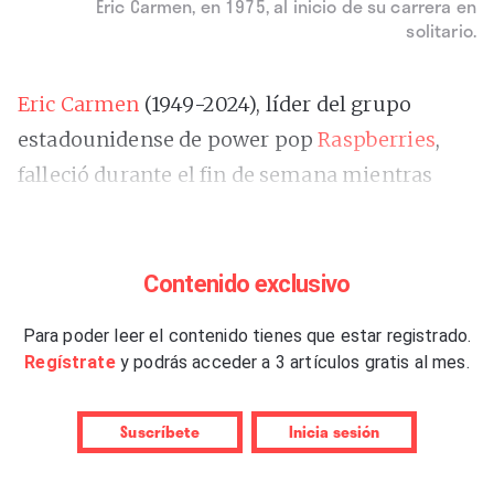
Eric Carmen, en 1975, al inicio de su carrera en
solitario.
Eric Carmen
(1949-2024), líder del grupo
estadounidense de power pop
Raspberries
,
falleció durante el fin de semana mientras
dormía, según dio a conocer el martes la
pareja del músico, Amy. Nacido en Cleveland,
Ohio, se formó en bandas locales y alcanzó el
Contenido exclusivo
reconocimiento con canciones como “Go All
Para poder leer el contenido tienes que estar registrado.
The Way”, “Tonight”, “I Wanna Be With You” o
Regístrate
y podrás acceder a 3 artículos gratis al mes.
“Let’s Pretend”, repartidas entre los tres
primeros discos del grupo –“Raspberries”,
Suscríbete
Inicia sesión
“Fresh” y “Side 3”–, firmados entre 1972 y 1973.
Después de la disolución del grupo en 1975,