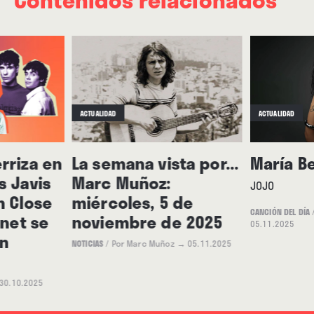
ACTUALIDAD
ACTUALIDAD
rriza en
La semana vista por...
María B
s Javis
Marc Muñoz:
JOJO
n Close
miércoles, 5 de
CANCIÓN DEL DÍA
rnet se
noviembre de 2025
05.11.2025
n
NOTICIAS
/
Por Marc Muñoz
→ 05.11.2025
30.10.2025