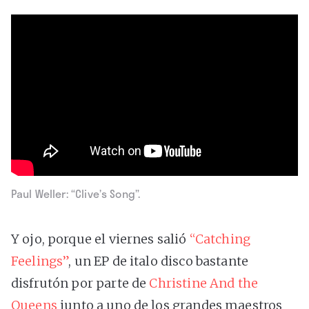
Paul Weller: “Clive’s Song”.
Y ojo, porque el viernes salió
“Catching
Feelings”
, un EP de italo disco bastante
disfrutón por parte de
Christine And the
Queens
junto a uno de los grandes maestros