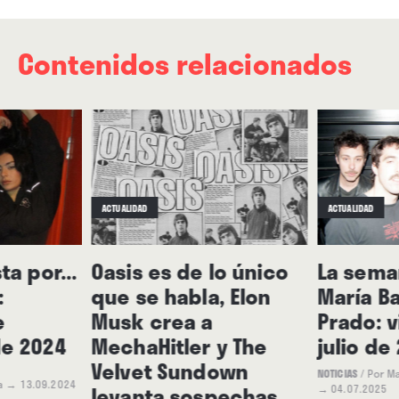
Contenidos relacionados
ACTUALIDAD
ACTUALIDAD
ta por...
Oasis es de lo único
La seman
:
que se habla, Elon
María Ba
e
Musk crea a
Prado: v
e 2024
MechaHitler y The
julio de
Velvet Sundown
NOTICIAS
/
Por Ma
a
→ 13.09.2024
levanta sospechas
→ 04.07.2025