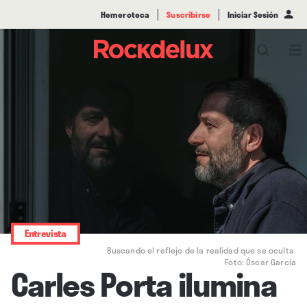
Hemeroteca
Suscribirse
Iniciar Sesión
Entrevista
Buscando el reflejo de la realidad que se oculta.
Foto: Óscar García
Carles Porta ilumina