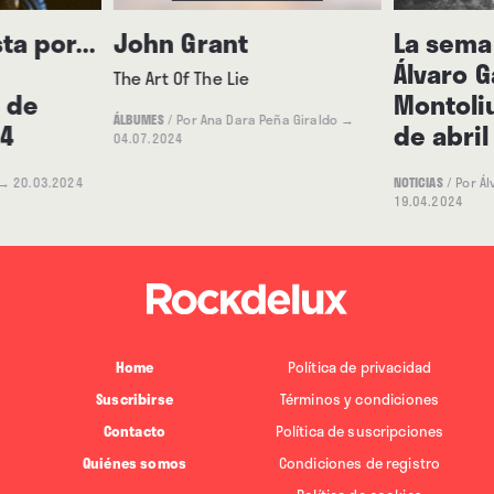
ta por...
John Grant
La seman
Álvaro G
The Art Of The Lie
0 de
Montoliu
ÁLBUMES
/
Por Ana Dara Peña Giraldo
→
4
de abril
04.07.2024
→ 20.03.2024
NOTICIAS
/
Por Ál
19.04.2024
Home
Política de privacidad
Suscribirse
Términos y condiciones
Contacto
Política de suscripciones
Quiénes somos
Condiciones de registro