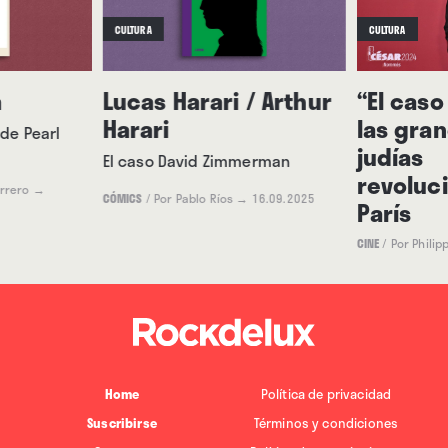
CULTURA
CULTURA
a
Lucas Harari / Arthur
“El cas
Harari
las gran
 de Pearl
judías
El caso David Zimmerman
revoluc
errero
→
CÓMICS
/
Por Pablo Ríos
→ 16.09.2025
París
CINE
/
Por Philip
Home
Política de privacidad
Suscribirse
Términos y condiciones