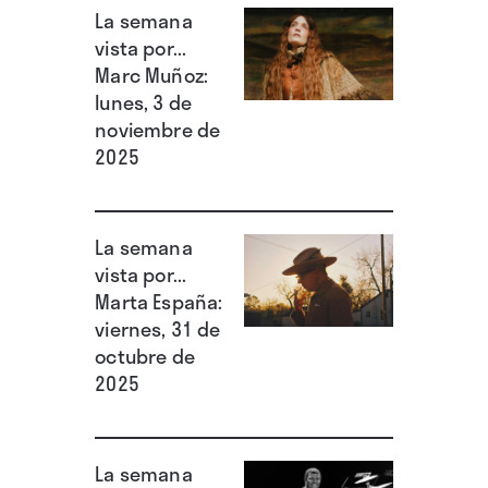
La semana
intemperie, tratando de sobrevivir en el
vista por...
agitado clima de la isla. Primero, en compañía
Marc Muñoz:
de una tropa guerrillera. Y posteriormente en
lunes, 3 de
noviembre de
solitario, abandonado en su propósito cuando
2025
los soldados que estaban a su mando caían
derrotados por inanición, envenenados o
malheridos.
La semana
vista por...
Marta España:
viernes, 31 de
octubre de
2025
La semana