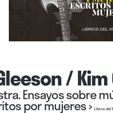
Gleeson / Kim
tra. Ensayos sobre mú
itos por mujeres
›
Libros del