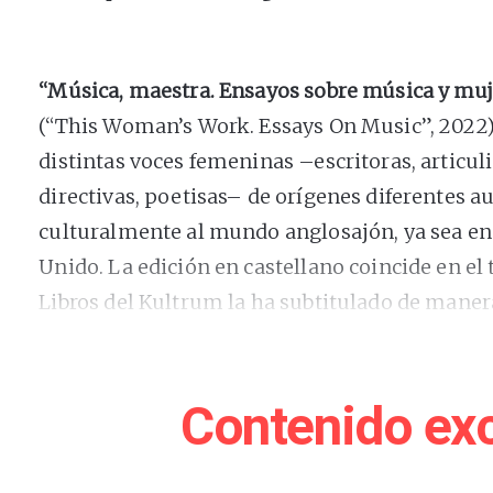
“Música, maestra. Ensayos sobre música y muj
(“This Woman’s Work. Essays On Music”, 2022)
distintas voces femeninas –escritoras, articul
directivas, poetisas– de orígenes diferentes 
culturalmente al mundo anglosajón, ya sea en
Unido. La edición en castellano coincide en el 
Libros del Kultrum la ha subtitulado de maner
coeditada por
Kim Gordon
y la escritora irlan
con la compositora Heather Leigh como prolog
intergeneracional, estimulante, vivo, erudito.
Contenido exc
Las autoras hablan de sus vidas para explicar 