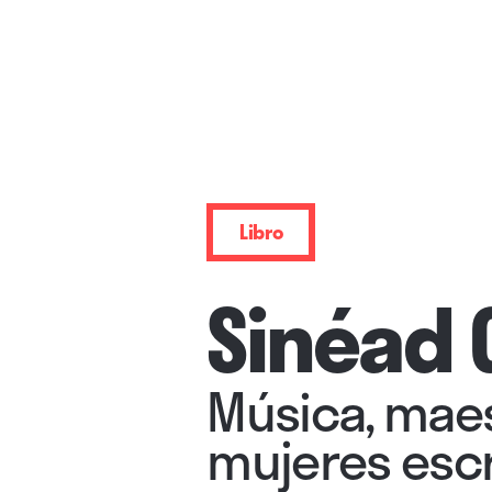
Libro
Sinéad 
Música, maes
mujeres escr