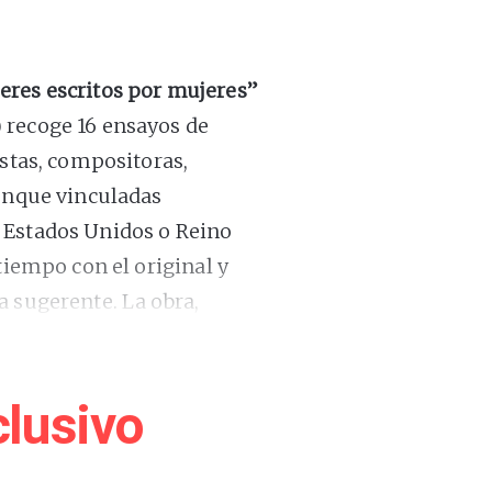
eres escritos por mujeres”
 recoge 16 ensayos de
istas, compositoras,
aunque vinculadas
 Estados Unidos o Reino
tiempo con el original y
a sugerente. La obra,
desa
Sinéad Gleeson
, cuenta
uista. Es un trabajo
 Femenino.
lusivo
experiencias musicales. Y al