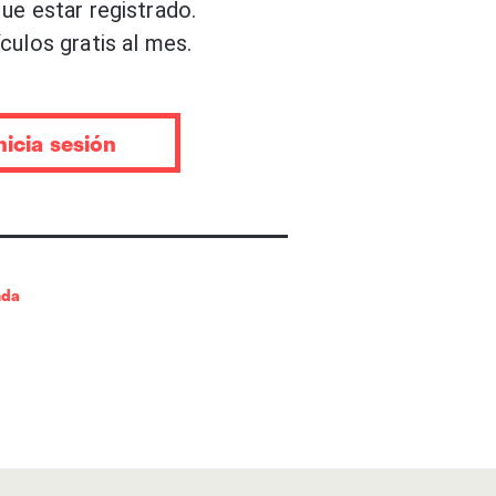
ue estar registrado.
y Lucinda Williams van en esa
culos gratis al mes.
RIGHT casi se abre en canal.
lo de un tema de la cantante
upone una luz para la
nicia sesión
nright sobre Anderson:
n la perfección, la perfección
ibertad no apuntan siempre en
 manifestarse con esa
nda
nes del exilio”, de FATIMA
abul vivió embelesada tanto
entremezcla el sentimiento
stura vital de su padre,